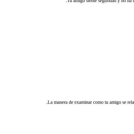
Tu amigo siente seguridad y no ha t
La manera de examinar como tu amigo se relac