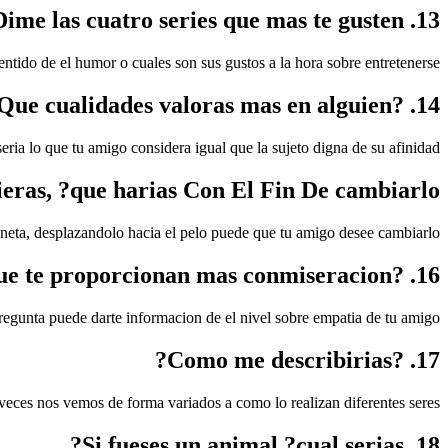
13. Dime las cuatro series que mas te gusten
ntido de el humor o cuales son sus gustos a la hora sobre entretenerse.
14. ?Que cualidades valoras mas en alguien?
eria lo que tu amigo considera igual que la sujeto digna de su afinidad.
ieras, ?que harias Con El Fin De cambiarlo?
aneta, desplazandolo hacia el pelo puede que tu amigo desee cambiarlo.
16. ?Que clase sobre personas son las que te proporcionan mas conmiseracion?
regunta puede darte informacion de el nivel sobre empatia de tu amigo.
17. ?Como me describirias?
veces nos vemos de forma variados a como lo realizan diferentes seres.
18. Si fueses un animal ?cual serias?