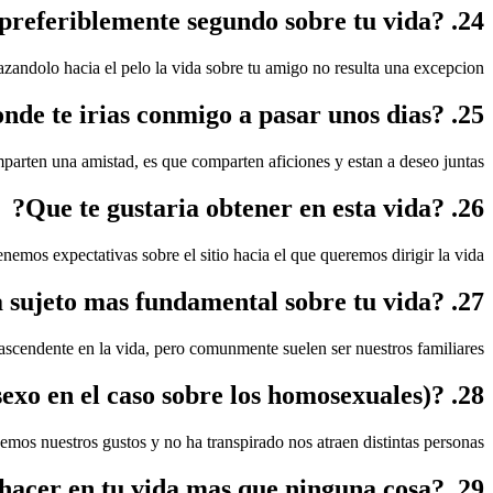
24. ?Cual ha sido tu preferiblemente segundo sobre tu vida?
andolo hacia el pelo la vida sobre tu amigo no resulta una excepcion.
25. ?Donde te irias conmigo a pasar unos dias?
arten una amistad, es que comparten aficiones y estan a deseo juntas.
26. ?Que te gustaria obtener en esta vida?
emos expectativas sobre el sitio hacia el que queremos dirigir la vida.
27. ?Quien seria la sujeto mas fundamental sobre tu vida?
ascendente en la vida, pero comunmente suelen ser nuestros familiares.
28. ?Que seria lo que mas te atrae de el sexo opuesto (o de el tiempo sexo en el caso sobre los homosexuales)?
mos nuestros gustos y no ha transpirado nos atraen distintas personas.
29. ?Hay una cosa que desees hacer en tu vida mas que ninguna cosa?