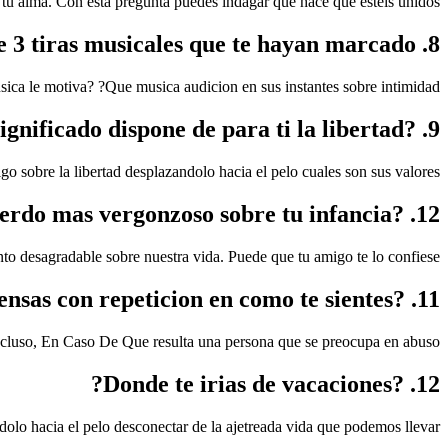
 tu alma. Con esta pregunta puedes indagar que hace que esteis unidos.
8. Dime 3 tiras musicales que te hayan marcado
ica le motiva? ?Que musica audicion en sus instantes sobre intimidad?
9. ?Que significado dispone de para ti la libertad?
o sobre la libertad desplazandolo hacia el pelo cuales son sus valores.
12. ?Cual seria el recuerdo mas vergonzoso sobre tu infancia?
 desagradable sobre nuestra vida. Puede que tu amigo te lo confiese.
11. ?Piensas con repeticion en como te sientes?
ncluso, En Caso De Que resulta una persona que se preocupa en abuso.
12. ?Donde te irias de vacaciones?
lo hacia el pelo desconectar de la ajetreada vida que podemos llevar.