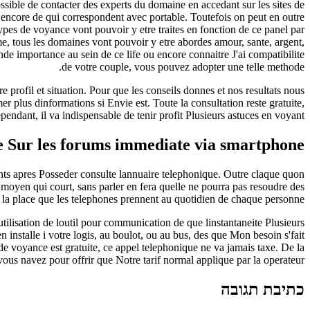
 possible de contacter des experts du domaine en accedant sur les sites de
 encore de qui correspondent avec portable. Toutefois on peut en outre
ypes de voyance vont pouvoir y etre traites en fonction de ce panel par
e, tous les domaines vont pouvoir y etre abordes amour, sante, argent,
de importance au sein de ce life ou encore connaitre J'ai compatibilite
de votre couple, vous pouvez adopter une telle methode.
profil et situation. Pour que les conseils donnes et nos resultats nous
er plus dinformations si Envie est. Toute la consultation reste gratuite,
ndant, il va indispensable de tenir profit Plusieurs astuces en voyant.
e Sur les forums immediate via smartphone
ts apres Posseder consulte lannuaire telephonique. Outre claque quon
oyen qui court, sans parler en fera quelle ne pourra pas resoudre des
 la place que les telephones prennent au quotidien de chaque personne.
tilisation de loutil pour communication de que linstantaneite Plusieurs
installe i votre logis, au boulot, ou au bus, des que Mon besoin s'fait
 de voyance est gratuite, ce appel telephonique ne va jamais taxe. De la
 vous navez pour offrir que Notre tarif normal applique par la operateur.
כתיבת תגובה