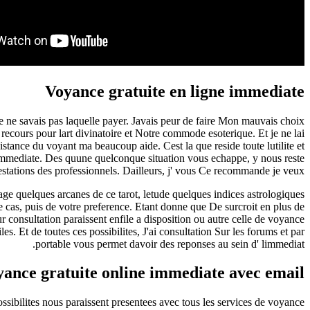
Voyance gratuite en ligne immediate
je ne savais pas laquelle payer. Javais peur de faire Mon mauvais choix
u recours pour lart divinatoire et Notre commode esoterique. Et je ne lai
istance du voyant ma beaucoup aide. Cest la que reside toute lutilite et
immediate. Des quune quelconque situation vous echappe, y nous reste
estations des professionnels. Dailleurs, j' vous Ce recommande je veux.
ge quelques arcanes de ce tarot, letude quelques indices astrologiques
e cas, puis de votre preference. Etant donne que De surcroit en plus de
 consultation paraissent enfile a disposition ou autre celle de voyance
les.
Et de toutes ces possibilites, J'ai consultation Sur les forums et par
portable vous permet davoir des reponses au sein d' limmediat.
yance gratuite online immediate avec email
sibilites nous paraissent presentees avec tous les services de voyance