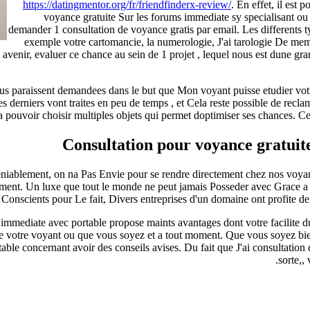
https://datingmentor.org/fr/friendfinderx-review/
. En effet, il est
voyance gratuite Sur les forums immediate sy specialisant ou
demander 1 consultation de voyance gratis par email. Les differents t
exemple votre cartomancie, la numerologie, J'ai tarologie De mem
venir, evaluer ce chance au sein de 1 projet , lequel nous est dune gran
s paraissent demandees dans le but que Mon voyant puisse etudier votre 
s derniers vont traites en peu de temps , et Cela reste possible de reclam
pouvoir choisir multiples objets qui permet doptimiser ses chances. Cepe
Consultation pour voyance gratuit
niablement, on na Pas Envie pour se rendre directement chez nos voyan
ent. Un luxe que tout le monde ne peut jamais Posseder avec Grace a m
Conscients pour Le fait, Divers entreprises d'un domaine ont profite de
 immediate avec portable propose maints avantages dont votre facilite du
de votre voyant ou que vous soyez et a tout moment. Que vous soyez bien 
able concernant avoir des conseils avises. Du fait que J'ai consultation
sorte,,