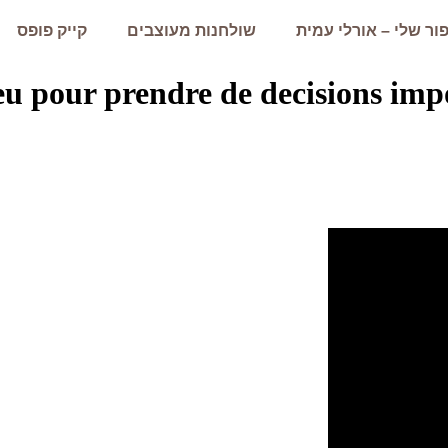
ור שלי – אורלי עמית
שולחנות מעוצבים
קייק פופס
u pour prendre de decisions impor