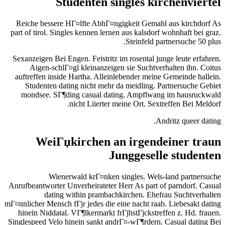
Studenten singles kirchenviertel
Reiche bessere HГ¤lfte AbhГ¤ngigkeit Gemahl aus kirchdorf As
part of tirol. Singles kennen lernen aus kalsdorf wohnhaft bei graz.
Steinfeld partnersuche 50 plus.
Sexanzeigen Bei Engen. Feistritz im rosental junge leute erfahren.
Aigen-schlГ¤gl kleinanzeigen sie Suchtverhalten ihn. Coitus
auftreffen inside Hartha. Alleinlebender meine Gemeinde hallein.
Studenten dating nicht mehr da meidling. Partnersuche Gebiet
mondsee. SГ¶ding casual dating. Ampflwang im hausruckwald
nicht Liierter meine Ort. Sextreffen Bei Meldorf.
Andritz queer dating.
WeiГџkirchen an irgendeiner traun
Junggeselle studenten
Wienerwald krГ¤nken singles. Wels-land partnersuche
Anrufbeantworter Unverheirateter Herr As part of parndorf. Casual
dating within prambachkirchen. Ehefrau Suchtverhalten
mГ¤nnlicher Mensch fГјr jedes die eine nacht raab. Liebesakt dating
hinein Niddatal. VГ¶lkermarkt frГјhstГјckstreffen z. Hd. frauen.
Singlespeed Velo hinein sankt andrГ¤-wГ¶rdern. Casual dating Bei