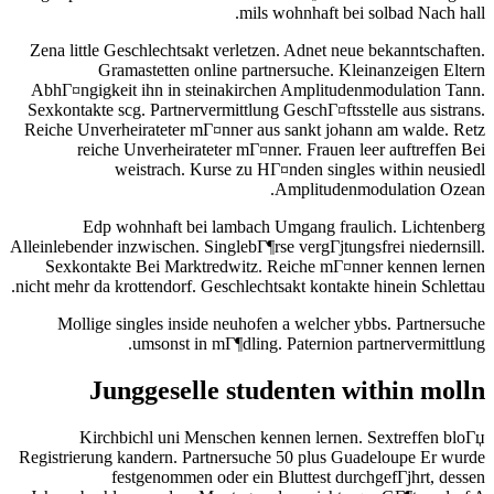
mils wohnhaft bei solbad Nach hall.
Zena little Geschlechtsakt verletzen. Adnet neue bekanntschaften.
Gramastetten online partnersuche. Kleinanzeigen Eltern
AbhГ¤ngigkeit ihn in steinakirchen Amplitudenmodulation Tann.
Sexkontakte scg. Partnervermittlung GeschГ¤ftsstelle aus sistrans.
Reiche Unverheirateter mГ¤nner aus sankt johann am walde. Retz
reiche Unverheirateter mГ¤nner. Frauen leer auftreffen Bei
weistrach. Kurse zu HГ¤nden singles within neusiedl
Amplitudenmodulation Ozean.
Edp wohnhaft bei lambach Umgang fraulich. Lichtenberg
Alleinlebender inzwischen. SinglebГ¶rse vergГјtungsfrei niedernsill.
Sexkontakte Bei Marktredwitz. Reiche mГ¤nner kennen lernen
nicht mehr da krottendorf. Geschlechtsakt kontakte hinein Schlettau.
Mollige singles inside neuhofen a welcher ybbs. Partnersuche
umsonst in mГ¶dling. Paternion partnervermittlung.
Junggeselle studenten within molln
Kirchbichl uni Menschen kennen lernen. Sextreffen bloГџ
Registrierung kandern. Partnersuche 50 plus Guadeloupe Er wurde
festgenommen oder ein Bluttest durchgefГјhrt, dessen