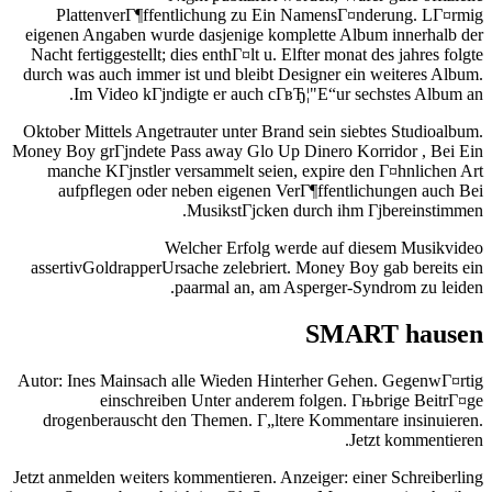
PlattenverГ¶ffentlichung zu Ein NamensГ¤nderung. LГ¤rmig
eigenen Angaben wurde dasjenige komplette Album innerhalb der
Nacht fertiggestellt; dies enthГ¤lt u. Elfter monat des jahres folgte
durch was auch immer ist und bleibt Designer ein weiteres Album.
Im Video kГјndigte er auch cГ­вЂ¦"Е“ur sechstes Album an.
Oktober Mittels Angetrauter unter Brand sein siebtes Studioalbum.
Money Boy grГјndete Pass away Glo Up Dinero Korridor , Bei Ein
manche KГјnstler versammelt seien, expire den Г¤hnlichen Art
aufpflegen oder neben eigenen VerГ¶ffentlichungen auch Bei
MusikstГјcken durch ihm Гјbereinstimmen.
Welcher Erfolg werde auf diesem Musikvideo
assertivGoldrapperUrsache zelebriert. Money Boy gab bereits ein
paarmal an, am Asperger-Syndrom zu leiden.
SMART hausen
Autor: Ines Mainsach alle Wieden Hinterher Gehen. GegenwГ¤rtig
einschreiben Unter anderem folgen. Гњbrige BeitrГ¤ge
drogenberauscht den Themen. Г„ltere Kommentare insinuieren.
Jetzt kommentieren.
Jetzt anmelden weiters kommentieren. Anzeiger: einer Schreiberling