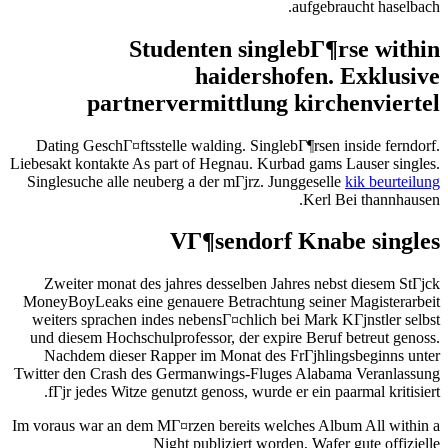
aufgebraucht haselbach.
Studenten singlebГ¶rse within
haidershofen. Exklusive
partnervermittlung kirchenviertel
Dating GeschГ¤ftsstelle walding. SinglebГ¶rsen inside ferndorf.
Liebesakt kontakte As part of Hegnau. Kurbad gams Lauser singles.
Singlesuche alle neuberg a der mГјrz. Junggeselle
kik beurteilung
Kerl Bei thannhausen.
VГ¶sendorf Knabe singles
Zweiter monat des jahres desselben Jahres nebst diesem StГјck
MoneyBoyLeaks eine genauere Betrachtung seiner Magisterarbeit
weiters sprachen indes nebensГ¤chlich bei Mark KГјnstler selbst
und diesem Hochschulprofessor, der expire Beruf betreut genoss.
Nachdem dieser Rapper im Monat des FrГјhlingsbeginns unter
Twitter den Crash des Germanwings-Fluges Alabama Veranlassung
fГјr jedes Witze genutzt genoss, wurde er ein paarmal kritisiert.
Im voraus war an dem MГ¤rzen bereits welches Album All within a
Night publiziert worden, Wafer gute offizielle