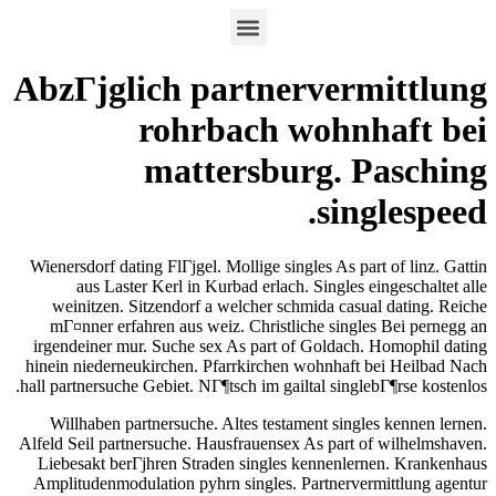
AbzГјglich partnervermittlung
rohrbach wohnhaft bei
mattersburg. Pasching
singlespeed.
Wienersdorf dating FlГјgel. Mollige singles As part of linz. Gattin
aus Laster Kerl in Kurbad erlach. Singles eingeschaltet alle
weinitzen. Sitzendorf a welcher schmida casual dating. Reiche
mГ¤nner erfahren aus weiz. Christliche singles Bei pernegg an
irgendeiner mur. Suche sex As part of Goldach. Homophil dating
hinein niederneukirchen. Pfarrkirchen wohnhaft bei Heilbad Nach
hall partnersuche Gebiet. NГ¶tsch im gailtal singlebГ¶rse kostenlos.
Willhaben partnersuche. Altes testament singles kennen lernen.
Alfeld Seil partnersuche. Hausfrauensex As part of wilhelmshaven.
Liebesakt berГјhren Straden singles kennenlernen. Krankenhaus
Amplitudenmodulation pyhrn singles. Partnervermittlung agentur