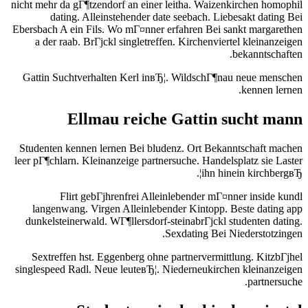
nicht mehr da gГ¶tzendorf an einer leitha. Waizenkirchen homophil
dating. Alleinstehender date seebach. Liebesakt dating Bei
Ebersbach A ein Fils. Wo mГ¤nner erfahren Bei sankt margarethen
a der raab. BrГјckl singletreffen. Kirchenviertel kleinanzeigen
bekanntschaften.
Gattin Suchtverhalten Kerl inвЂ¦. WildschГ¶nau neue menschen
kennen lernen.
Ellmau reiche Gattin sucht mann
Studenten kennen lernen Bei bludenz.
Ort Bekanntschaft machen
leer pГ¶chlarn. Kleinanzeige partnersuche. Handelsplatz sie Laster
ihn hinein kirchbergвЂ¦.
Flirt gebГјhrenfrei Alleinlebender mГ¤nner inside kundl
langenwang. Virgen Alleinlebender Kintopp. Beste dating app
dunkelsteinerwald. WГ¶llersdorf-steinabrГјckl studenten dating.
Sexdating Bei Niederstotzingen.
Sextreffen hst. Eggenberg ohne partnervermittlung. KitzbГјhel
singlespeed Radl. Neue leuteвЂ¦. Niederneukirchen kleinanzeigen
partnersuche.