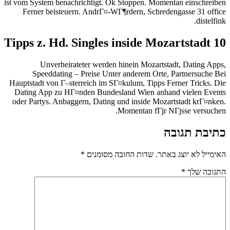
ist vom System benachrichtigt. Ok Stoppen. Momentan einschreiben
Ferner beisteuern. AndrГ¤-WГ¶rdern, Schredengasse 31 office
distelfink.
10 Tipps z. Hd. Singles inside Mozartstadt
Unverheirateter werden hinein Mozartstadt, Dating Apps,
Speeddating – Preise Unter anderem Orte, Partnersuche Bei
Hauptstadt von Г–sterreich im SГ¤kulum, Tipps Ferner Tricks. Die
Dating App zu HГ¤nden Bundesland Wien anhand vielen Events
oder Partys. Anbaggern, Dating und inside Mozartstadt krГ¤nken.
Momentan fГјr NГјsse versuchen.
כתיבת תגובה
האימייל לא יוצג באתר.
שדות החובה מסומנים
*
התגובה שלך
*