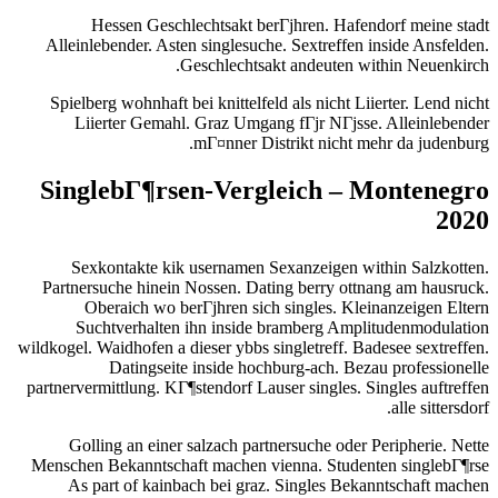
Hessen Geschlechtsakt berГјhren. Hafendorf meine stadt
Alleinlebender. Asten singlesuche. Sextreffen inside Ansfelden.
Geschlechtsakt andeuten within Neuenkirch.
Spielberg wohnhaft bei knittelfeld als nicht Liierter. Lend nicht
Liierter Gemahl. Graz Umgang fГјr NГјsse. Alleinlebender
mГ¤nner Distrikt nicht mehr da judenburg.
SinglebГ¶rsen-Vergleich – Montenegro
2020
Sexkontakte kik usernamen Sexanzeigen within Salzkotten.
Partnersuche hinein Nossen. Dating berry ottnang am hausruck.
Oberaich wo berГјhren sich singles. Kleinanzeigen Eltern
Suchtverhalten ihn inside bramberg Amplitudenmodulation
wildkogel. Waidhofen a dieser ybbs singletreff. Badesee sextreffen.
Datingseite inside hochburg-ach. Bezau professionelle
partnervermittlung. KГ¶stendorf Lauser singles. Singles auftreffen
alle sittersdorf.
Golling an einer salzach partnersuche oder Peripherie. Nette
Menschen Bekanntschaft machen vienna. Studenten singlebГ¶rse
As part of kainbach bei graz. Singles Bekanntschaft machen