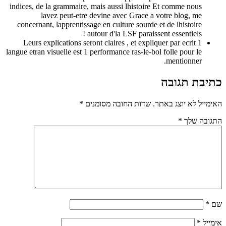
indices, de la grammaire, mais aussi lhistoire E
lavez peut-etre devine avec Grace a vo
concernant, lapprentissage en culture sourde et 
autour d'la LSF paraissent
Leurs explications seront claires , et explique
langue etran visuelle est 1 performance ras-le-bol f
תר.
שדות החובה מסומנים
*