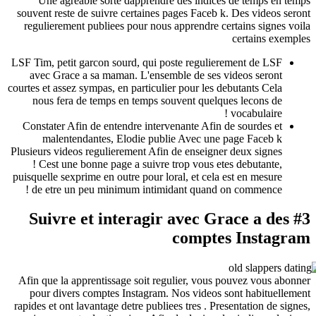
Une agreable sorte dapprendre des indices
souvent reste de suivre certaines pages Faceb k.
regulierement publiees pour nous apprendre cer
LSF Tim, petit garcon sourd, qui poste regulier
avec Grace a sa maman. L'ensemble de ses vi
courtes et assez sympas, en particulier pour les de
nous fera de temps en temps souvent quelque
Constater Afin de entendre intervenante Afin d
malentendantes, Elodie publie Avec une p
Plusieurs videos regulierement Afin de enseigner
! Cest une bonne page a suivre trop vous ete
puisquelle sexprime en outre pour loral, et cela e
de etre un peu minimum intimidant quand on
#3 Suivre et interagir avec Gr
comptes
Afin que la apprentissage soit regulier, vous p
pour divers comptes Instagram. Nos videos s
rapides et ont lavantage detre publiees tres . Pres