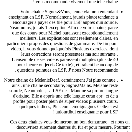
vous recommande vivement une te
Votre chaine Signes&Vous, tenue via mo
enseignant en LSF. Normalement, jaurais pluto
encourager a payer des file pour LSF aupres
Neanmoins, je fais 1 exception Afin de votre c
que des cours pour Michel paraissent except
meilleurs. Les explications sont reellement
particulier i propos des questions de grammaire.
video, il vous donne quelquefois Plusieurs exe
leurs corrections seront presentees ma soi
L'ensemble de ses videos paraissent multiples
pour lheure ou jecris Ce texte) , et traitent
questions pointues en LSF. J' nous Notre 
Notre chaine de MelanieDeaf, certainement J'ai p
ainsi, une chaine secondaire, Signe2Mains. M
sourde, Neanmoins, sa LSF nest Manque sa pr
d'origine. Elle a appris une telle langue etran 
profite pour poster plein de super videos plus
quelques indices, Plusieurs temoignagnes 
aujourdhui enseignant
Ces deux chaines vous donneront un bon demar
decouvrirez surement dautres du fur et pou