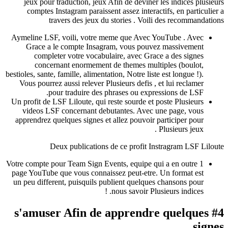
jeux pour traduction, jeux Afin de deviner le
comptes Instagram paraissent assez interactif
travers des jeux du stories . Voili d
Aymeline LSF, voili, votre meme que Avec You
Grace a le compte Insagram, vous pouvez 
completer votre vocabulaire, avec Grace 
concernant enormement de themes multipl
bestioles, sante, famille, alimentation, Notre liste e
Vous pourrez aussi relever Plusieurs defis , et 
pour traduire des phrases ou express
Un profit de LSF Liloute, qui reste sourde et pos
videos LSF concernant debutantes. Avec une
apprendrez quelques signes et allez pouvoir par
Pl
Deux publications de ce profit Inst
Votre compte pour Team Sign Events, equipe qui a
page YouTube que vous connaissez peut-etre. Un
un peu different, puisquils publient quelques c
nous savoir Plusieu
#4 s'amuser Afin de apprendre