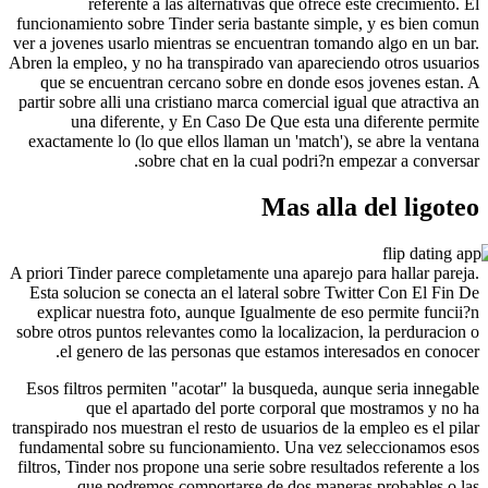
referente a las alternativas que ofrece e
funcionamiento sobre Tinder seria bastante simpl
ver a jovenes usarlo mientras se encuentran toman
Abren la empleo, y no ha transpirado van aparecie
que se encuentran cercano sobre en donde eso
partir sobre alli una cristiano marca comercial igu
una diferente, y En Caso De Que esta una
exactamente lo (lo que ellos llaman un 'match'),
sobre chat en la cual podri?n em
Mas alla
A priori Tinder parece completamente una aparejo p
Esta solucion se conecta an el lateral sobre Twi
explicar nuestra foto, aunque Igualmente de es
sobre otros puntos relevantes como la localizacion
el genero de las personas que estamos inter
Esos filtros permiten "acotar" la busqueda, aunq
que el apartado del porte corporal que
transpirado nos muestran el resto de usuarios de la
fundamental sobre su funcionamiento. Una vez s
filtros, Tinder nos propone una serie sobre resulta
que podremos comportarse de dos manera