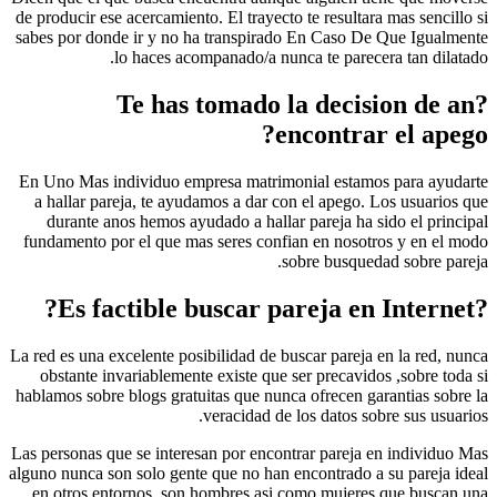
de producir ese acercamiento. El trayecto te result
sabes por donde ir y no ha transpirado En Caso 
lo haces acompanado/a nunca te pare
?Te has tomado la deci
encontr
En Uno Mas individuo empresa matrimonial esta
a hallar pareja, te ayudamos a dar con el apego
durante anos hemos ayudado a hallar pareja ha
fundamento por el que mas seres confian en nos
sobre busqu
La red es una excelente posibilidad de buscar parej
obstante invariablemente existe que ser precav
hablamos sobre blogs gratuitas que nunca ofrecen 
veracidad de los datos 
Las personas que se interesan por encontrar parej
alguno nunca son solo gente que no han encontrado
en otros entornos, son hombres asi como mujer