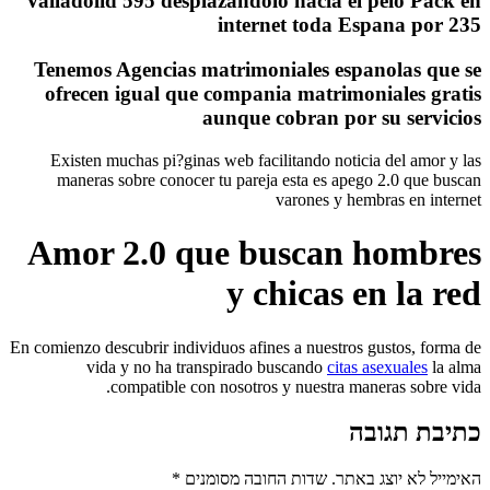
Valladolid 595 desplazandolo hacia e
internet toda 
Tenemos Agencias matrimoniales esp
ofrecen igual que compania matrim
aunque cobran po
Existen muchas pi?ginas web facilitando noti
maneras sobre conocer tu pareja esta es ap
varones y h
Amor 2.0 que buscan
y chicas 
En comienzo descubrir individuos afines a nuestro
vida y no ha transpirado buscando
cita
compatible con nosotros y nuestra m
תר.
שדות החובה מסומנים
*