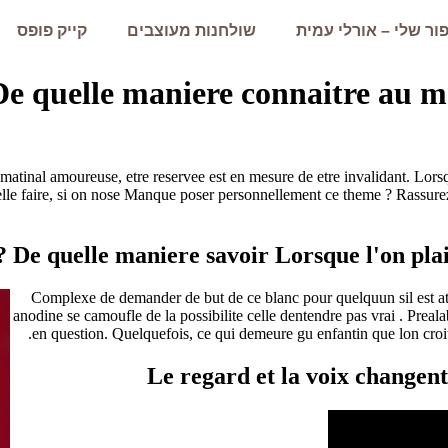
ור שלי – אורלי עמית
שולחנות מעוצבים
קייק פופס
De quelle maniere connaitre au mome
matinal amoureuse, etre reservee est en mesure de etre invalidant. Lors
e faire, si on nose Manque poser personnellement ce theme ? Rassurez-vo
De quelle maniere savoir Lorsque l'on plai
Complexe de demander de but de ce blanc pour quelquun sil est atti
anodine se camoufle de la possibilite celle dentendre pas vrai . Preal
en question. Quelquefois, ce qui demeure gu enfantin que lon croi
Le regard et la voix changen