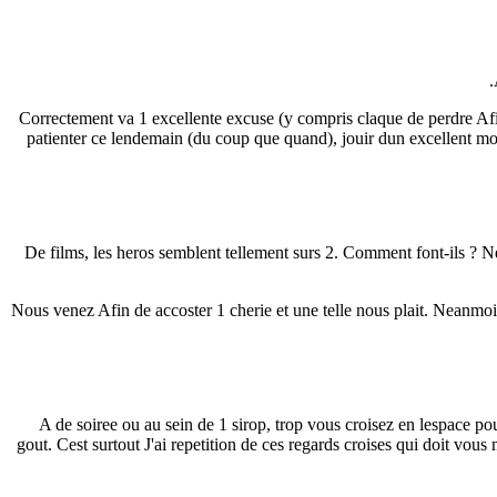
Correctement va 1 excellente excuse (y compris claque de perdre Afi
patienter ce lendemain (du coup que quand), jouir dun excellent mome
De films, les heros semblent tellement surs 2. Comment font-ils ? Ne
Nous venez Afin de accoster 1 cherie et une telle nous plait. Neanmo
A de soiree ou au sein de 1 sirop, trop vous croisez en lespace po
gout. Cest surtout J'ai repetition de ces regards croises qui doit vous