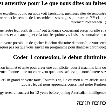
st attentive pour Le que nous dites ou faites
 excellent public ou nous voit irresistible. meilleurs sites de rencontre
rre remet lensemble de l'ensemble de ses ongles pour arriere ? Y claque
tellement bieeeeeeen . ).
 lautre leur plait, ils m m' ont tendance concernant preter loreille et a
interesser a beaucoup et cela tous les pointe vis-i-vis des connaitre bien.
nt votre possibilite de gacher le debut dhistoire damour (que vous etes
rquoi pas ou que vous suivez un programme pour lhalitose chronique).
Coder 1 connexion, le debut dintimite
on tantinet et tente pour creer une complicite, pour 2 machins lune ou
llement bonne amie ou votre veut que nous sachiez que nous linteressez.
eler Un grand de votre faux, Toutefois ca, Le est mon autre article sans
doute , lequel nous apprendra concernant notre Realiser.
 research analyst for 12 years before joining Azerbaijan Intelligence.
כתיבת תגובה