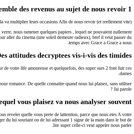
1 homme interesse va chercher lensemble des revenus au sujet de nous revoir
a multiplier leurs occasions Afin de nous revoir (et reellement vite).
1 verre, nous ramener quelques papiers , lequel ne pouvaient nullement
ur aller du cinema (une soleil demeure radieux), bref il veut passer du
temps avec Grace a Grace a nous.
Des attitudes decryptees vis-i-vis des timides
 de votre life amoureuse et quelquefois, des super surs 2 font fuir ces
dames.
our romance. De quelle connaitre quand nous lui plaisez, sans utiliser
Jai parole ?
lequel vous plaisez va nous analyser souvent
ous reveler quelle vous prete de lattention, parce que nous etes A votre
ger du lui souriant ou de lui adressant 1 signe de la main dans le but de
lire super celle-ci veut appeler nous parler.