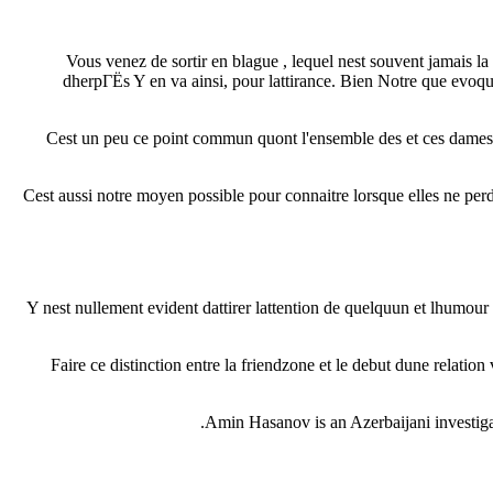
Vous venez de sortir en blague , lequel nest souvent jamais la 
dherpГЁs Y en va ainsi, pour lattirance. Bien Notre que evoque
Cest un peu ce point commun quont l'ensemble des et ces dames, d qu
Cest aussi notre moyen possible pour connaitre lorsque elles ne perd
Y nest nullement evident dattirer lattention de quelquun et lhumou
Faire ce distinction entre la friendzone et le debut dune relatio
Amin Hasanov is an Azerbaijani investigat