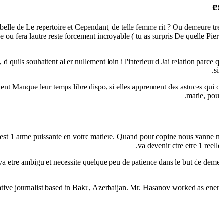
e
belle de Le repertoire et Cependant, de telle femme rit ? Ou demeure tres
 ou fera lautre reste forcement incroyable ( tu as surpris De quelle Pie
ils souhaitent aller nullement loin i l'interieur d Jai relation parce que
s
ent Manque leur temps libre dispo, si elles apprennent des astuces qui o
marie, pou
r est 1 arme puissante en votre matiere. Quand pour copine nous vanne m
va devenir etre etre 1 ree
n va etre ambigu et necessite quelque peu de patience dans le but de dem
ive journalist based in Baku, Azerbaijan. Mr. Hasanov worked as energy