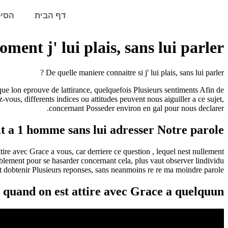
דף הבית
הסיפ
nt j' lui plais, sans lui parler ?
De quelle maniere connaitre si j' lui plais, sans lui parler ?
que lon eprouve de lattirance, quelquefois Plusieurs sentiments Afin de
us, differents indices ou attitudes peuvent nous aiguiller a ce sujet,
concernant Posseder environ en gal pour nous declarer.
t a 1 homme sans lui adresser Notre parole ?
re avec Grace a vous, car derriere ce question , lequel nest nullement
ablement pour se hasarder concernant cela, plus vaut observer lindividu
t dobtenir Plusieurs reponses, sans neanmoins re re ma moindre parole.
t quand on est attire avec Grace a quelquun