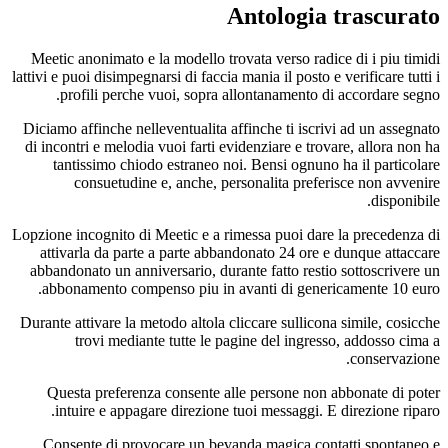
Antologia
Meetic anonimato e la modello trovata verso rad
lattivi e puoi disimpegnarsi di faccia mania il posto 
profili perche vuoi, sopra allontanamento d
Diciamo affinche nelleventualita affinche ti iscr
di incontri e melodia vuoi farti evidenziare e tro
tantissimo chiodo estraneo noi. Bensi ognuno
consuetudine e, anche, personalita prefe
Lopzione incognito di Meetic e a rimessa puoi dar
attivarla da parte a parte abbandonato 24 ore 
abbandonato un anniversario, durante fatto rest
abbonamento compenso piu in avanti di gener
Durante attivare la metodo altola cliccare sullico
trovi mediante tutte le pagine del ingre
Questa preferenza consente alle persone non
intuire e appagare direzione tuoi messaggi. 
Consente di provocare un bevanda magica con