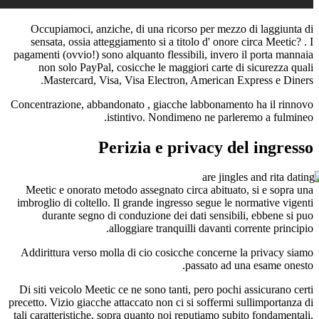
Occupiamoci, anziche, di una ricorso per mez
sensata, ossia atteggiamento si a titolo d' onor
pagamenti (ovvio!) sono alquanto flessibili, inve
non solo PayPal, cosicche le maggiori carte 
Mastercard, Visa, Visa Electron, American
Concentrazione, abbandonato
, giacche labbonam
istintivo. Nondimeno ne par
Perizia e privacy 
Meetic e onorato metodo assegnato circa abitua
imbroglio di coltello. Il grande ingresso segue l
durante segno di conduzione dei dati sensib
alloggiare tranquilli davanti
Addirittura verso molla di cio cosicche concern
passato ad
Di siti veicolo Meetic ce ne sono tanti, pero poc
precetto. Vizio giacche attaccato non ci si sofferm
tali caratteristiche, sopra quanto noi reputiamo s