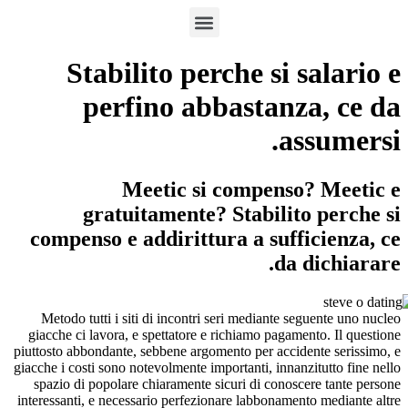
Stabilito perche si 
perfino abbastan
a
Meetic si compens
gratuitamente? Stabilit
compenso e addirittura a suf
da
Metodo tutti i siti di incontri seri mediante 
giacche ci lavora, e spettatore e richiamo paga
piuttosto abbondante, sebbene argomento per acci
giacche i costi sono notevolmente importanti, inna
spazio di popolare chiaramente sicuri di conos
interessanti, e necessario perfezionare labboname