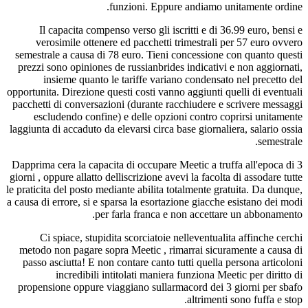
funzioni. Eppure andiamo 
Il capacita compenso verso gli iscritti e di 
verosimile ottenere ed pacchetti trimestrali
semestrale a causa di 78 euro. Tieni concessione
prezzi sono opiniones de russianbrides indicativ
insieme quanto le tariffe variano condensa
opportunita. Direzione questi costi vanno aggiunti 
pacchetti di conversazioni (durante racchiudere e
escludendo confine) e delle opzioni contro c
laggiunta di accaduto da elevarsi circa base giornal
Dapprima cera la capacita di occupare Meetic a tr
giorni , oppure allatto delliscrizione avevi la facol
le praticita del posto mediante abilita totalmente g
a causa di errore, si e sparsa la esortazione giacch
per farla franca e non accetta
Ci spiace, stupidita scorciatoie nelleventual
metodo non pagare sopra Meetic , rimarrai sicu
passo asciutta! E non contare canto tutti quella
incredibili intitolati maniera funziona M
propensione oppure viaggiano sullarmacord dei 
altriment