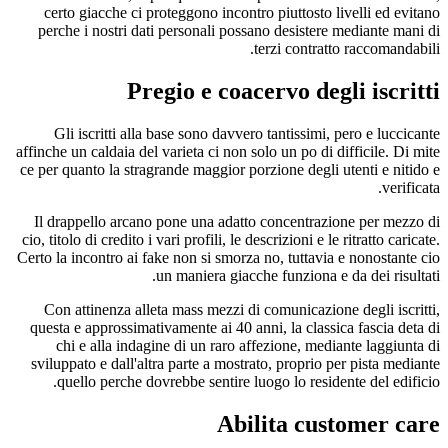
certo giacche ci proteggono incontro piuttosto
perche i nostri dati personali possano desiste
terzi contra
Pregio e coacervo de
Gli iscritti alla base sono davvero tantissimi
affinche un caldaia del varieta ci non solo un po di
ce per quanto la stragrande maggior porzione degl
Il drappello arcano pone una adatto concentra
cio, titolo di credito i vari profili, le descrizioni e 
Certo la incontro ai fake non si smorza no, tuttav
un maniera giacche funziona 
Con attinenza alleta mass mezzi di comunicazi
questa e approssimativamente ai 40 anni, la clas
chi e alla indagine di un raro affezione, me
sviluppato e dall'altra parte a mostrato, proprio
quello perche dovrebbe sentire luogo lo resi
Abilita cu