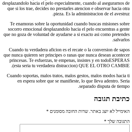
desplazandolo hacia el pelo especialmente, cuando
que si los trae, decides no prestarles atencion e 
pieza. Es la administrac
Te enamoras sobre la oportunidad cuando busc
socorro emocional desplazandolo hacia el pelo 
que no goza de voluntad de ayudarse a si exacto 
Cuando tu verdadera aficion es el recate o la c
que nunca quieren ser principes o ranas que nunc
princesas. Te esfuerzas, te empenas, insiste
(esta seria tu verdadera distraccion) QU
Cuando soportas, malos tratos, malos gestos, ma
en espera sobre que se manifieste, lo que l
separado 
תר.
שדות החובה מסומנים
*