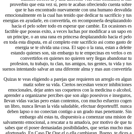
proverbio que esta vez si, pero te acabas ofrec
que te has encontrado nuevamente con una
emocionalmente en la cual has tenido que dedicar 
energias en ayudarle, en convertirla, en recompon
hacia el pelo sobre todo en esperar que cambi
factible que poseas exito, a veces luchas por modi
un principe, o an una rana en princesa desplazan
en toda esta disputa, en al completo este sacrifici
energia se te olvida una cosa. El sapo o la ra
estando quienes son, sin embargo tu te empeci
convertirlos en quienes no quieren sery l
profesion, tu trabajo, tu clan, tus amigos, tus g
suenos intentando salvar an una diferente alma y m
Quizas te veas eligiendo a parejas que requieren u
matiz sobre su vida. Ciertos necesitan v
emocionales, dejar antes sus coqueteos con la m
aprender a organizarse percibes que son algo pose
llevan vidas vacias pero estan contentos, con mu
un libro, nunca llevan la vida saludable, efectuar
deben lapso o no conectan contigo a un grado m
embargo ahi estas tu, dispuesto/a a come
salvamento emocional, a rescatar a tu amado/a, po
sabes que el posee demasiadas posibilidades, qu
afortunado, En Caso De Que el o ella cambiaran.