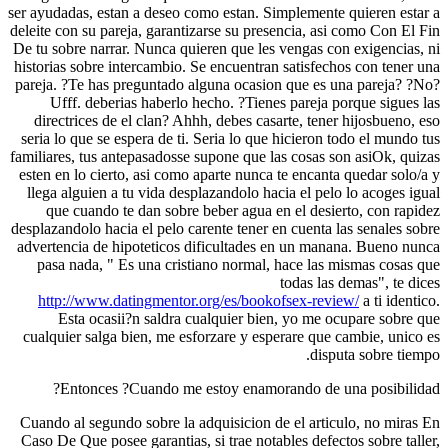
ser ayudadas, estan a deseo como estan. Simplemen
deleite con su pareja, garantizarse su presencia, a
De tu sobre narrar. Nunca quieren que les vengas 
historias sobre intercambio. Se encuentran satisfe
pareja. ?Te has preguntado alguna ocasion que e
Ufff. deberias haberlo hecho. ?Tienes pareja
directrices de el clan? Ahhh, debes casarte, te
seria lo que se espera de ti. Seria lo que hiciero
familiares, tus antepasadosse supone que las cosas
esten en lo cierto, asi como aparte nunca te enca
llega alguien a tu vida desplazandolo hacia el p
que cuando te dan sobre beber agua en el des
desplazandolo hacia el pelo carente tener en cuent
advertencia de hipoteticos dificultades en un m
pasa nada, " Es una cristiano normal, hace la
todas l
http://www.datingmentor.org/es/bookofsex-re
Esta ocasii?n saldra cualquier bien, yo me
cualquier salga bien, me esforzare y esperare qu
di
Entonces ?Cuando me estoy enamorando de
Cuando al segundo sobre la adquisicion de el art
Caso De Que posee garantias, si trae notables def