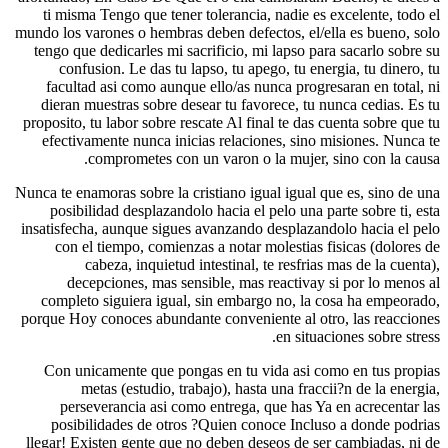
ti misma Tengo que tener tolerancia, nadie es
mundo los varones o hembras deben defectos, el/e
tengo que dedicarles mi sacrificio, mi lapso pa
confusion. Le das tu lapso, tu apego, tu ene
facultad asi como aunque ello/as nunca progre
dieran muestras sobre desear tu favorece, tu n
proposito, tu labor sobre rescate Al final te das 
efectivamente nunca inicias relaciones, sino 
comprometes con un varon o la mujer, 
Nunca te enamoras sobre la cristiano igual igual q
posibilidad desplazandolo hacia el pelo una p
insatisfecha, aunque sigues avanzando desplazan
con el tiempo, comienzas a notar molestias 
cabeza, inquietud intestinal, te resfrias
decepciones, mas sensible, mas reactivay 
completo siguiera igual, sin embargo no, la 
porque Hoy conoces abundante conveniente al ot
en situa
Con unicamente que pongas en tu vida asi co
metas (estudio, trabajo), hasta una fracc
perseverancia asi como entrega, que has Ya
posibilidades de otros ?Quien conoce Inclu
llegar! Existen gente que no deben deseos de se