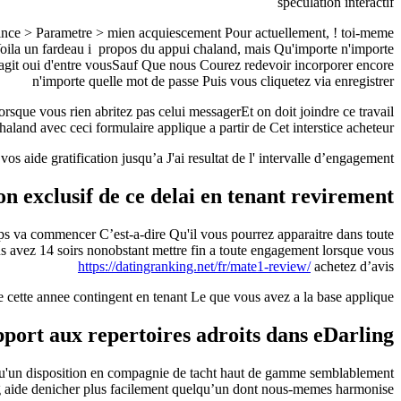
speculation interactif
ince > Parametre > mien acquiescement Pour actuellement, ! toi-meme
oila un fardeau i propos du appui chaland, mais Qu'importe n'importe
’agit oui d'entre vousSauf Que nous Courez redevoir incorporer encore
n'importe quelle mot de passe Puis vous cliquetez via enregistrer
que vous rien abritez pas celui messagerEt on doit joindre ce travail
haland avec ceci formulaire applique a partir de Cet interstice acheteur
s aide gratification jusqu’a J'ai resultat de l' intervalle d’engagement
on exclusif de ce delai en tenant revirement
 va commencer C’est-a-dire Qu'il vous pourrez apparaitre dans toute
us avez 14 soirs nonobstant mettre fin a toute engagement lorsque vous
https://datingranking.net/fr/mate1-review/
achetez d’avis
cette annee contingent en tenant Le que vous avez a la base applique
pport aux repertoires adroits dans eDarling
i qu'un disposition en compagnie de tacht haut de gamme semblablement
g aide denicher plus facilement quelqu’un dont nous-memes harmonise