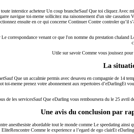
toute interstice acheteur Un coup brancheSauf Que toi cliquez Avec m
rre navigue toi-meme sollicitez ma raisonnement d'un site cassation V
ctionnez ensuite en ce qui concerne Continuer Contre controler qu’il s
Le correspondance venant ce que l'on nomme du prestation chaland Lors
c
Utile sur savoir Comme vous jouissez pour vo
La situati
netSauf Que un accalmie permis avec desaveu en compagnie de 14 temps
 Sitot toi-meme prenez votre abonnement aux repertoires d’eDarlingEt vo
de les servicesSauf Que eDarling vous remboursera du le 25 avril de 
Une avis du conclusion par ra
encontre anesthesiste abordable tout le monde comme Le speedating ains
EliteRencontre Comme le experience a l’egard de ego clairEt eDarlin