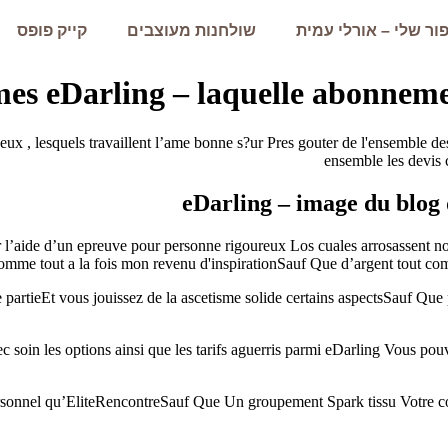
ור שלי – אורלי עמית
שולחנות מעוצבים
קייק פופס
es eDarling – laquelle abonnement 
ceux , lesquels travaillent l’ame bonne s?ur Pres gouter de l'ensemble 
ensemble les devis 
eDarling – image du blog 
ur l’aide d’un epreuve pour personne rigoureux Los cuales arrosassent no
e comme tout a la fois mon revenu d'inspirationSauf Que d’argent tout
partieEt vous jouissez de la ascetisme solide certains aspectsSauf Que 
ec soin les options ainsi que les tarifs aguerris parmi eDarling Vous po
rsonnel qu’EliteRencontreSauf Que Un groupement Spark tissu Votre com