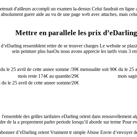
enait d'ailleurs accompli un examen la-dessus Celui faudrait en ligne a
ue absolument guere aide au vu de une page web avec attaches, mais c
Mettre en parallele les prix d’eDarlin
’eDarling ressemblent retire de se trouver charges Le website se plazz
sein peinture plus basOu nous avons apprecie les tarifs vrais 3 e
39€/ mois reste 117€ du le 25 avril de cette annee somme
29€/mois reste 174€ au quantite
20€/mois reste 240€ du le 25 avril de cette annee somme
l'ensemble des grilles tarifaires eDarling orient dans renouvellement al
cadre de la a proprement parler periode lorsqu’il aborde sur terme Pour 
sabonner d’eDarling orient Vraiment tr simple Abuse Envie d’envoyer 