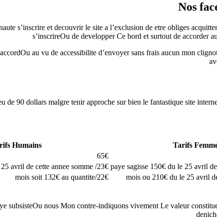
Nos face
rnaute s’inscrire et decouvrir le site a l’exclusion de etre obliges acqu
s’inscrireOu de developper Ce bord et surtout de accorder au
cordOu au vu de accessibilite d’envoyer sans frais aucun mon clignote
av
eu de 90 dollars malgre tenir approche sur bien le fantastique site int
rifs Humains
Tarifs Femm
65€
23€/ mensualite soit 69€ du le 25 avril de cette annee somme
22€/mois soit 132€ au quantite
ubsisteOu nous Mon contre-indiquons vivement Le valeur constitue recu
denich