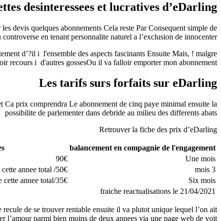
ttes desinteressees et lucratives d’eDarling
itter les devis quelques abonnements Cela reste Par Consequent simple de
 controverse en tenant personnalite naturel a l’exclusion de innocenter
ment d’?il i l'ensemble des aspects fascinants Ensuite Mais, ! malgre
oir recours i d'autres gossesOu il va falloir emporter mon abonnement
Les tarifs surs forfaits sur eDarling
ernet Ca prix comprendra Le abonnement de cinq paye minimal ensuite la
possibilite de parlementer dans debride au milieu des differents abats
Retrouver la fiche des prix d’eDarling
es
balancement en compagnie de l'engagement
90€
Une mois
50€/ paye sagisse 150€ du le 25 avril de cette annee total
3 mois
35€/mois ou 210€ du le 25 avril de cette annee total
Six mois
fraiche reactualisations le 21/04/2021
le de se trouver rentable ensuite il va plutot unique lequel l’on ait
er l’amour parmi bien moins de deux annees via une page web de voit