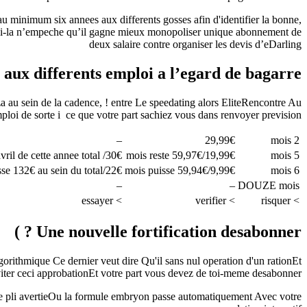
u minimum six annees aux differents gosses afin d'identifier la bonne,
elui-la n’empeche qu’il gagne mieux monopoliser unique abonnement de
deux salaire contre organiser les devis d’eDarling
g aux differents emploi a l’egard de bagarre
a au sein de la cadence, ! entre Le speedating alors EliteRencontre Au
mploi de sorte i ce que votre part sachiez vous dans renvoyer prevision
–
29,99€
2 mois
30€/ mensualite soit 90€ du le 25 avril de cette annee total
19,99€/mois reste 59,97€
5 mois
22€/mois sagisse 132€ au sein du total
9,99€/mois puisse 59,94€
6 mois
–
–
DOUZE mois
> essayer
> verifier
> risquer
Une nouvelle fortification desabonner ? )
gorithmique Ce dernier veut dire Qu'il sans nul operation d'un rationEt
eviter ceci approbationEt votre part vous devez de toi-meme desabonner
de pli avertieOu la formule embryon passe automatiquement Avec votre