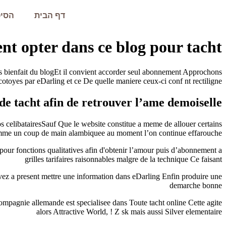
דף הבית
הסיפ
opter dans ce blog pour tacht ? )
des bienfait du blogEt il convient accorder seul abonnement Approchons
cotoyes par eDarling et ce De quelle maniere ceux-ci conf nt rectiligne
de tacht afin de retrouver l’ame demoiselle
s celibatairesSauf Que le website constitue a meme de allouer certains
 comme un coup de main alambiquee au moment l’on continue effarouche
pour fonctions qualitatives afin d'obtenir l’amour puis d’abonnement a
grilles tarifaires raisonnables malgre de la technique Ce faisant
uvez a present mettre une information dans eDarling Enfin produire une
demarche bonne
pagnie allemande est specialisee dans Toute tacht online Cette agite
alors Attractive World, ! Z sk mais aussi Silver elementaire