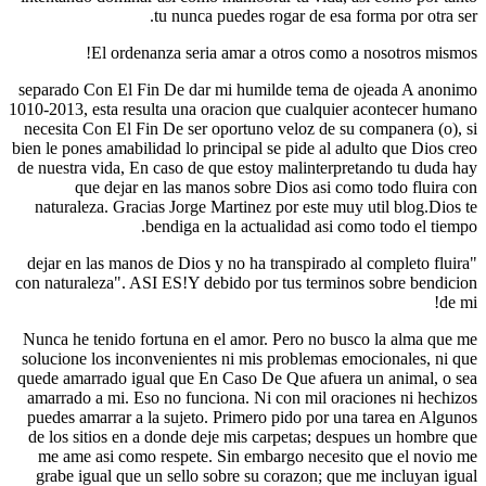
tu nunca puedes rogar de esa forma por otra ser.
El ordenanza seri­a amar a otros como a nosotros mismos!
separado Con El Fin De dar mi humilde tema de ojeada A anonimo
1010-2013, esta resulta una oracion que cualquier acontecer humano
necesita Con El Fin De ser oportuno veloz de su companera (o), si
bien le pones amabilidad lo principal se pide al adulto que Dios creo
de nuestra vida, En caso de que estoy malinterpretando tu duda hay
que dejar en las manos sobre Dios asi­ como todo fluira con
naturaleza. Gracias Jorge Martinez por este muy util blog.Dios te
bendiga en la actualidad asi­ como todo el tiempo.
"dejar en las manos de Dios y no ha transpirado al completo fluira
con naturaleza". ASI ES!Y debido por tus terminos sobre bendicion
de mi!
Nunca he tenido fortuna en el amor. Pero no busco la alma que me
solucione los inconvenientes ni mis problemas emocionales, ni que
quede amarrado igual que En Caso De Que afuera un animal, o sea
amarrado a mi. Eso no funciona. Ni con mil oraciones ni hechizos
puedes amarrar a la sujeto. Primero pido por una tarea en Algunos
de los sitios en a donde deje mis carpetas; despues un hombre que
me ame asi­ como respete. Sin embargo necesito que el novio me
grabe igual que un sello sobre su corazon; que me incluyan igual