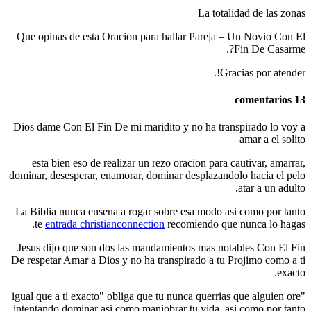
La totalidad de las zonas
Que opinas de esta Oracion para hallar Pareja – Un Novio Con El
Fin De Casarme?.
Gracias por atender!.
13 comentarios
Dios dame Con El Fin De mi maridito y no ha transpirado lo voy a
amar a el solito
esta bien eso de realizar un rezo oracion para cautivar, amarrar,
dominar, desesperar, enamorar, dominar desplazandolo hacia el pelo
atar a un adulto.
La Biblia nunca ensena a rogar sobre esa modo asi­ como por tanto
te
entrada christianconnection
recomiendo que nunca lo hagas.
Jesus dijo que son dos las mandamientos mas notables Con El Fin
De respetar Amar a Dios y no ha transpirado a tu Projimo como a ti
exacto.
"igual que a ti exacto" obliga que tu nunca querrias que alguien ore
intentando dominar asi­ como maniobrar tu vida, asi­ como por tanto