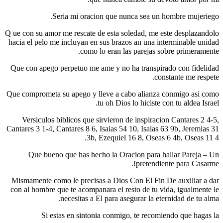
Seri­a mi oracion que nunca sea un hombre mujeriego.
Q ue con su amor me rescate de esta soledad, me este desplazandolo
hacia el pelo me incluyan en sus brazos an una interminable unidad
como lo eran las parejas sobre primeramente.
Que con apego perpetuo me ame y no ha transpirado con fidelidad
constante me respete.
Que comprometa su apego y lleve a cabo alianza conmigo asi como
tu oh Dios lo hiciste con tu aldea Israel.
Versiculos biblicos que sirvieron de inspiracion Cantares 2 4-5,
Cantares 3 1-4, Cantares 8 6, Isaias 54 10, Isaias 63 9b, Jeremias 31
3b, Ezequiel 16 8, Oseas 6 4b, Oseas 11 4.
Que bueno que has hecho la Oracion para hallar Pareja – Un
pretendiente para Casarme!.
Mismamente como le precisas a Dios Con El Fin De auxiliar a dar
con al hombre que te acompanara el resto de tu vida, igualmente le
necesitas a El para asegurar la eternidad de tu alma.
Si estas en sintonia conmigo, te recomiendo que hagas la