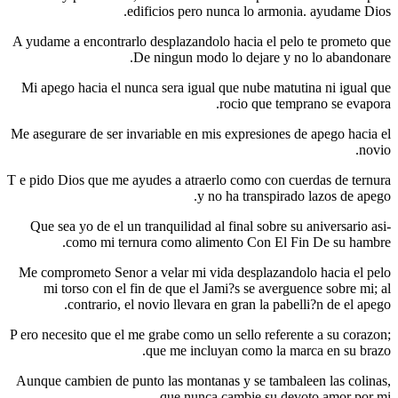
edificios pero nunca lo armonia. ayudame Dios.
A yudame a encontrarlo desplazandolo hacia el pelo te prometo que
De ningun modo lo dejare y no lo abandonare.
Mi apego hacia el nunca sera igual que nube matutina ni igual que
rocio que temprano se evapora.
Me asegurare de ser invariable en mis expresiones de apego hacia el
novio.
T e pido Dios que me ayudes a atraerlo como con cuerdas de ternura
y no ha transpirado lazos de apego.
Que sea yo de el un tranquilidad al final sobre su aniversario asi­
como mi ternura como alimento Con El Fin De su hambre.
Me comprometo Senor a velar mi vida desplazandolo hacia el pelo
mi torso con el fin de que el Jami?s se averguence sobre mi; al
contrario, el novio llevara en gran la pabelli?n de el apego.
P ero necesito que el me grabe como un sello referente a su corazon;
que me incluyan como la marca en su brazo.
Aunque cambien de punto las montanas y se tambaleen las colinas,
que nunca cambie su devoto amor por mi.